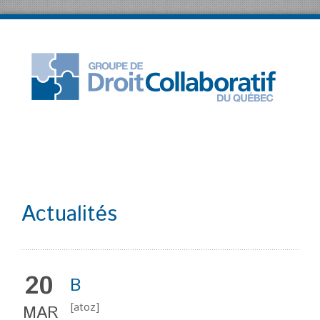
Actualités
20
B
[atoz]
MAR